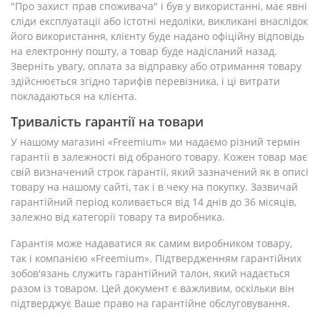
"Про захист прав споживача" і був у використанні, має явні
сліди експлуатації або істотні недоліки, викликані внаслідок
його використання, клієнту буде надано офіційну відповідь
на електронну пошту, а товар буде надісланий назад.
Зверніть увагу, оплата за відправку або отримання товару
здійснюється згідно тарифів перевізника, і ці витрати
покладаються на клієнта.
Тривалість гарантії на товари
У нашому магазині «Freemium» ми надаємо різний термін
гарантії в залежності від обраного товару. Кожен товар має
свій визначений строк гарантії, який зазначений як в описі
товару на нашому сайті, так і в чеку на покупку. Зазвичай
гарантійний період коливається від 14 днів до 36 місяців,
залежно від категорії товару та виробника.
Гарантія може надаватися як самим виробником товару,
так і компанією «Freemium». Підтвердженням гарантійних
зобов'язань служить гарантійний талон, який надається
разом із товаром. Цей документ є важливим, оскільки він
підтверджує Ваше право на гарантійне обслуговування.