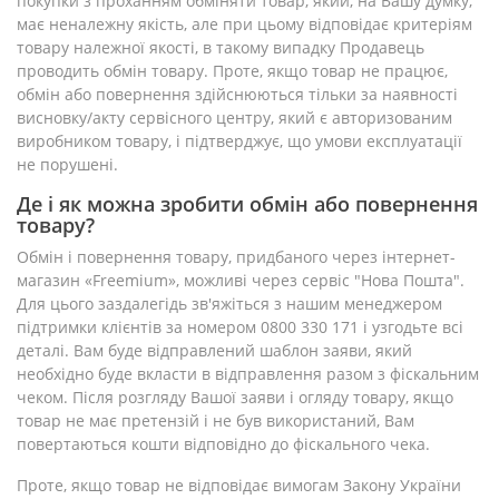
покупки з проханням обміняти товар, який, на Вашу думку,
має неналежну якість, але при цьому відповідає критеріям
товару належної якості, в такому випадку Продавець
проводить обмін товару. Проте, якщо товар не працює,
обмін або повернення здійснюються тільки за наявності
висновку/акту сервісного центру, який є авторизованим
виробником товару, і підтверджує, що умови експлуатації
не порушені.
Де і як можна зробити обмін або повернення
товару?
Обмін і повернення товару, придбаного через інтернет-
магазин «Freemium», можливі через сервіс "Нова Пошта".
Для цього заздалегідь зв'яжіться з нашим менеджером
підтримки клієнтів за номером 0800 330 171 і узгодьте всі
деталі. Вам буде відправлений шаблон заяви, який
необхідно буде вкласти в відправлення разом з фіскальним
чеком. Після розгляду Вашої заяви і огляду товару, якщо
товар не має претензій і не був використаний, Вам
повертаються кошти відповідно до фіскального чека.
Проте, якщо товар не відповідає вимогам Закону України