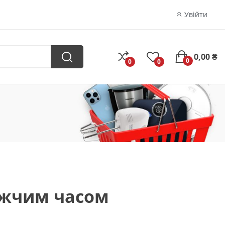
Увійти
0,00 ₴
0
0
0
ижчим часом