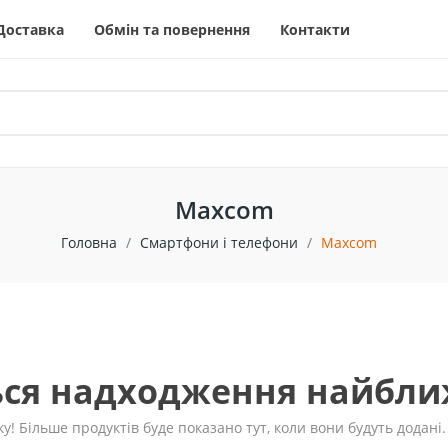
Доставка
Обмін та повернення
Контакти
Maxcom
Головна
Смартфони і телефони
Maxcom
ься надходження найбл
у! Більше продуктів буде показано тут, коли вони будуть додані.