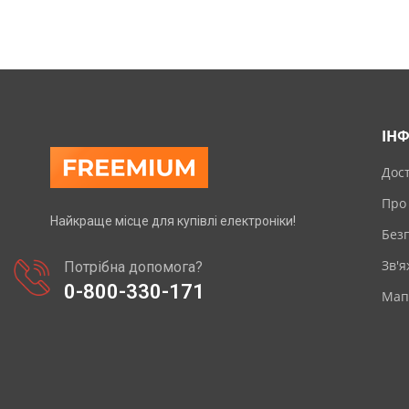
ІН
Дос
Про
Найкраще місце для купівлі електроніки!
Без
Зв'я
Потрібна допомога?
0-800-330-171
Мап