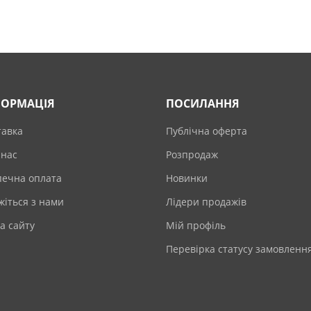
ФОРМАЦІЯ
ПОСИЛАННЯ
тавка
Публічна оферта
 нас
Розпродаж
печна оплата
Новинки
жіться з нами
Лідери продажів
а сайту
Мій профіль
Перевірка статусу замовленн