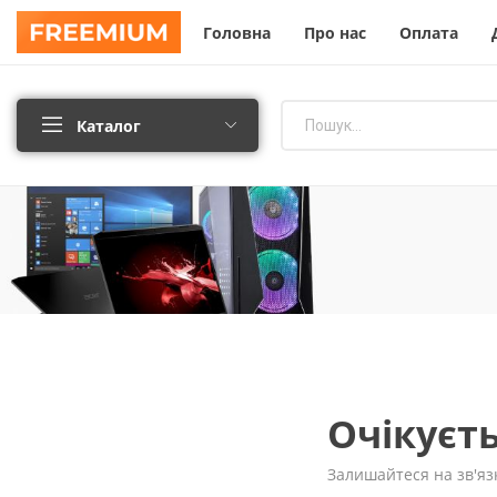
Головна
Про нас
Оплата
Каталог
Очікуєт
Залишайтеся на зв'язк