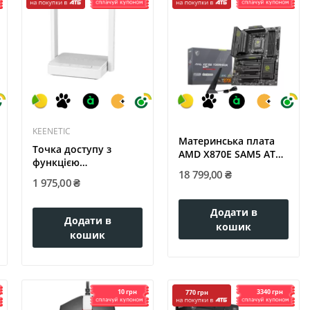
KEENETIC
Материнська плата
Точка доступу з
AMD X870E SAM5 ATX
функцією
MAG X870E...
18 799,00 ₴
маршрутизації,...
1 975,00 ₴
Додати в
Додати в
кошик
кошик
10 грн
3340 грн
770 грн