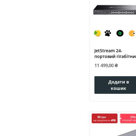
JetStream 24-
портовий гігабітни
керований...
11 499,00 ₴
Додати в
кошик
210 
90 грн