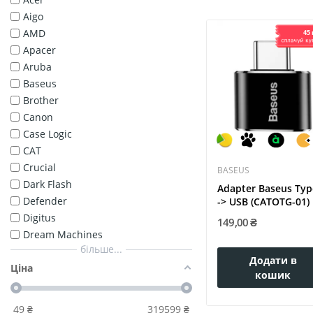
Aigo
AMD
45 
Apacer
Aruba
Baseus
Brother
Canon
Case Logic
CAT
Crucial
BASEUS
Dark Flash
Adapter Baseus Typ
Defender
-> USB (CATOTG-01)
Digitus
149,00 ₴
Dream Machines
більше...
Додати в
Ціна
кошик
49
₴
319599
₴