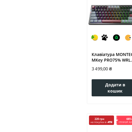
Клавіатура MONTE
MKey PRO75% WRL
DARKNESS...
3 499,00 ₴
Додати в
кошик
685 
220 грн