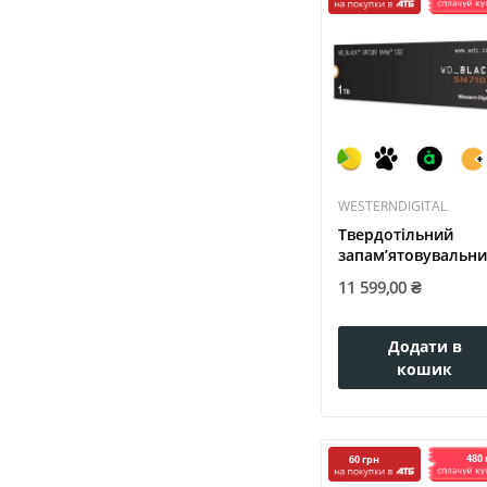
WESTERNDIGITAL
Твердотільний
запам’ятовувальн
пристрій...
11 599,00 ₴
Додати в
кошик
480 
60 грн