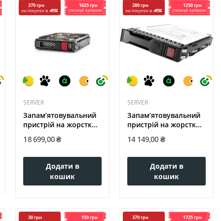
1625 грн
1250 грн
370 грн
280 грн
SERVER
SERVER
Запам’ятовувальний
Запам’ятовувальний
пристрій на жорстких
пристрій на жорстких
дисках...
дисках...
18 699,00 ₴
14 149,00 ₴
Додати в
Додати в
кошик
кошик
150 грн
1725 грн
30 грн
370 грн