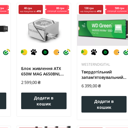
грн
80 грн
580 грн
40 грн
130 грн
WESTERNDIGITAL
Блок живлення ATX
Твердотільний
650W MAG A650BNL
запам’ятовувальний
WHITE MSI
2 599,00 ₴
пристрій...
6 399,00 ₴
Додати в
Додати в
кошик
кошик