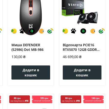
Миша DEFENDER
Відеокарта PCIE16
(52986) Dot MB-986
RTX5070 12GB GDDR7
RTX5070...
130,00 ₴
46 699,00 ₴
Додати в
Додати в
кошик
кошик
195 грн
140 грн
80 грн
80 грн