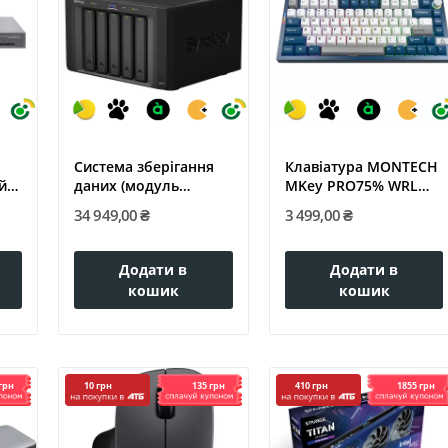
Система зберігання
Клавіатура MONTECH
й
даних (модуль
MKey PRO75% WRL
розширення)...
FREEDOM...
34 949,00 ₴
3 499,00 ₴
Додати в
Додати в
кошик
кошик
грн
135 грн
1855 грн
10 грн
410 грн