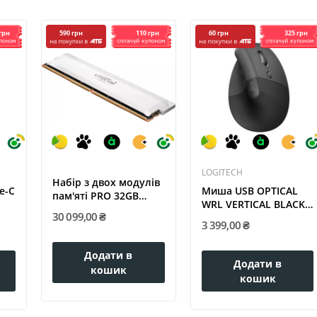
грн
110 грн
325 грн
590 грн
60 грн
LOGITECH
Набір з двох модулів
e-C
Mиша USB OPTICAL
пам'яті PRO 32GB
WRL VERTICAL BLACK
DDR5-6400...
30 099,00 ₴
RIGH...
3 399,00 ₴
Додати в
Додати в
кошик
кошик