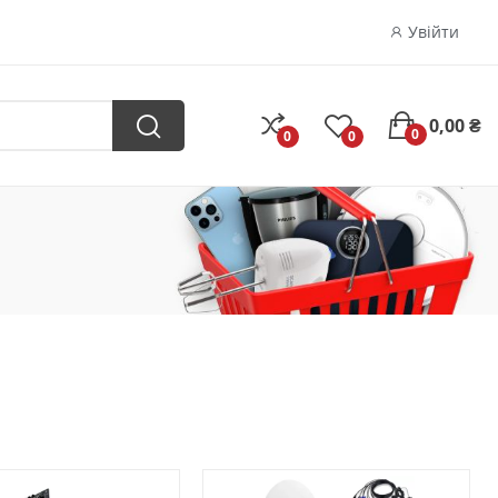
Увійти
0,00 ₴
0
0
0