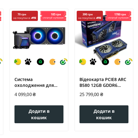
185 грн
1780 грн
70 грн
390 грн
Система
Відеокарта PCIE8 ARC
охолодження для
B580 12GB GDDR6
комп'ютерного
SB580G-12G...
4 099,00 ₴
25 799,00 ₴
процесора...
Додати в
Додати в
кошик
кошик