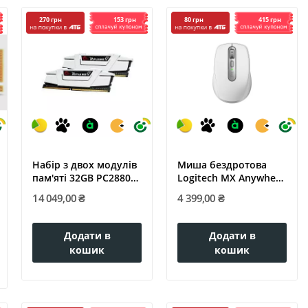
153 грн
415 грн
270 грн
80 грн
Набір з двох модулів
Миша бездротова
пам'яті 32GB PC28800
Logitech MX Anywhere
DDR4...
3S Pale...
14 049,00 ₴
4 399,00 ₴
Додати в
Додати в
кошик
кошик