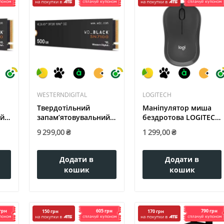
WESTERNDIGITAL
LOGITECH
Твердотільний
Маніпулятор миша
ий
запам’ятовувальний
бездротова LOGITECH
пристрій...
M240 for...
9 299,00 ₴
1 299,00 ₴
Додати в
Додати в
кошик
кошик
грн
605 грн
790 грн
150 грн
170 грн