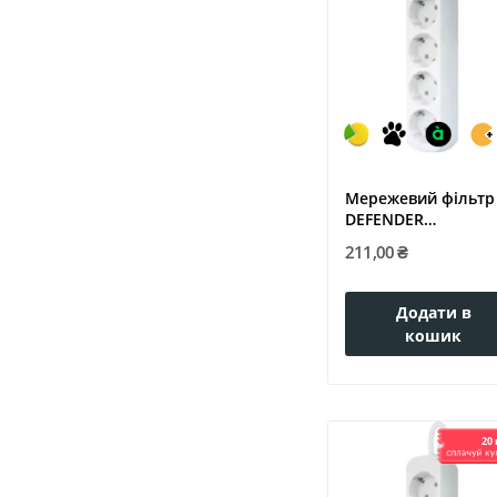
Мережевий фільтр
DEFENDER
(992270)E450 5.0 m 4
211,00 ₴
Додати в
кошик
20 