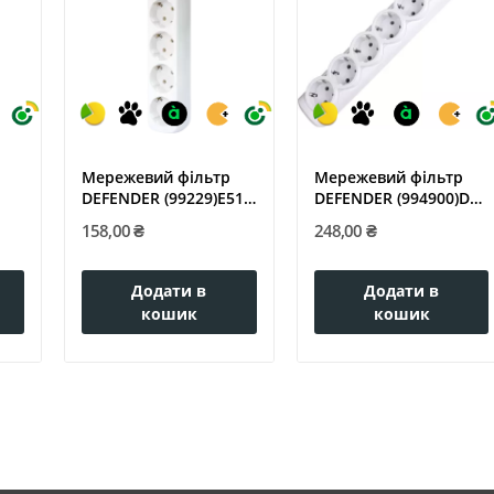
Мережевий фільтр
Мережевий фільтр
DEFENDER (99229)E518
DEFENDER (994900)DFS
...
1.8 m 5...
153 3m 6...
158,00 ₴
248,00 ₴
Додати в
Додати в
кошик
кошик