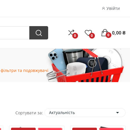
Увійти
0,00 ₴
0
0
0
фільтри та подовжувачі

Актуальність
Сортувати за: