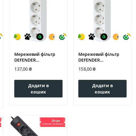
Мережевий фільтр
Мережевий фільтр
DEFENDER
DEFENDER
(992210)E318 1.8 m 3...
(992220)E330 3.0 m 3...
137,00 ₴
158,00 ₴
Додати в
Додати в
кошик
кошик
25 грн