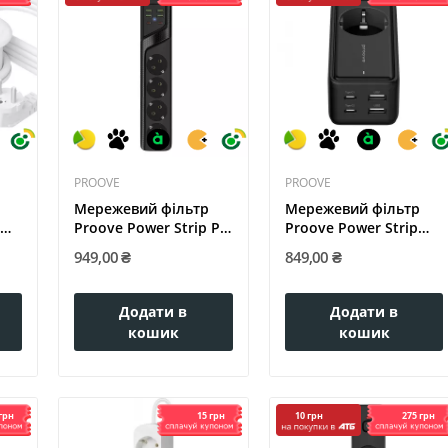
PROOVE
PROOVE
Мережевий фільтр
Мережевий фільтр
0W
Proove Power Strip P-
Proove Power Strip
04 (4...
Homester...
949,00 ₴
849,00 ₴
Додати в
Додати в
кошик
кошик
грн
15 грн
275 грн
10 грн