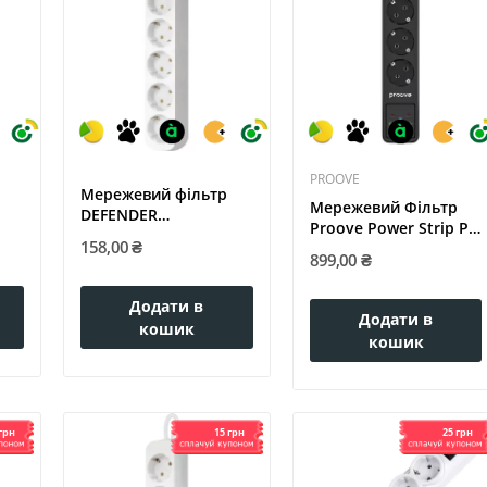
PROOVE
Мережевий фільтр
Мережевий Фільтр
DEFENDER
Proove Power Strip P-
...
(992290)E518 1.8 m 5...
158,00 ₴
03 (3...
899,00 ₴
Додати в
Додати в
кошик
кошик
грн
15 грн
25 грн