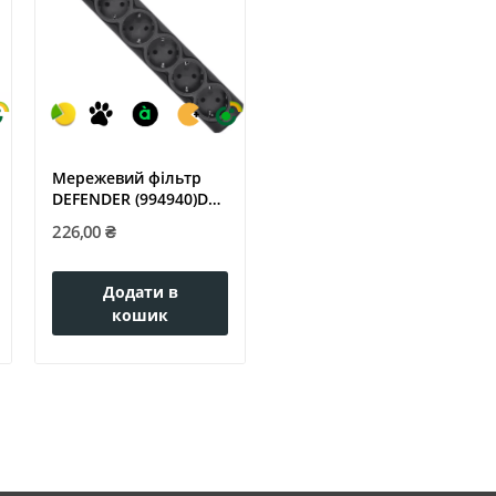
Мережевий фільтр
DEFENDER (994940)DFS
151 1.8m...
226,00 ₴
Додати в
кошик