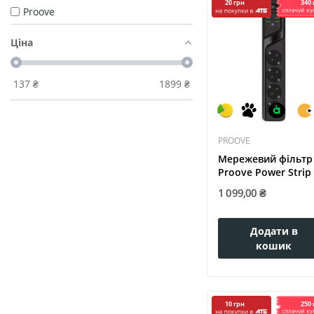
340 
20 грн
Proove
Ціна
137
₴
1899
₴
PROOVE
Мережевий фільтр
Proove Power Strip 
04 (4...
1 099,00 ₴
Додати в
кошик
250 
10 грн