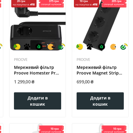
375 грн
205 грн
20 грн
10 грн
PROOVE
PROOVE
Мережевий фільтр
Мережевий фільтр
Proove Homester Pro
Proove Magnet Strip
65W (AC +...
(3xAC)...
1 299,00 ₴
699,00 ₴
Додати в
Додати в
кошик
кошик
10 грн
10 грн