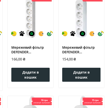
Мережевий фільтр
Мережевий фільтр
DEFENDER
DEFENDER
(992300)E530 3.0 m 5...
(992250)E418 1.8 m 4...
166,00 ₴
154,00 ₴
Додати в
Додати в
кошик
кошик
10 грн
15 грн