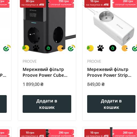
грн
550 грн
260 грн
30 грн
10 грн
PROOVE
PROOVE
Мережевий фільтр
Мережевий фільтр
P-
Proove Power Cube
Proove Power Strip
65W (3xAC +...
PD-02 65W...
1 899,00 ₴
849,00 ₴
Додати в
Додати в
кошик
кошик
грн
290 грн
260 грн
10 грн
10 грн