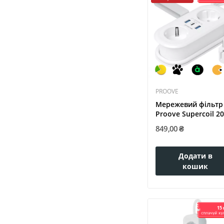
PROOVE
Мережевий фільтр
Proove Supercoil 2
(2xAC +...
849,00 ₴
Додати в
кошик
15 