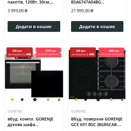
пакетів, 120Вт, 30см,...
BSA6747A04BG
(BO3SA5I01-2)
3 999,00 ₴
21 999,00 ₴
Додати в кошик
Додати в кошик
2015 грн
1880 грн
240 грн
160 грн
GORENJE
GORENJE
вбуд. компл. GORENJE
Вбуд. поверхня GORENJE
духова шафа
GCE 691 BSC (BGR6CAB-
BO6737E02X +...
E1F)