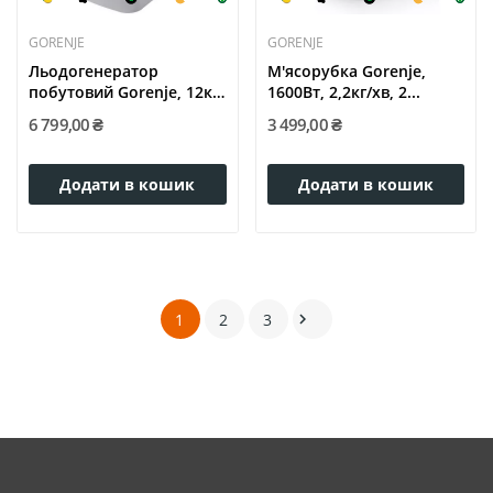
GORENJE
GORENJE
Льодогенератор
М'ясорубка Gorenje,
побутовий Gorenje, 12кг/
1600Вт, 2,2кг/хв, 2...
добу,...
6 799,00 ₴
3 499,00 ₴
Додати в кошик
Додати в кошик
1
2
3
