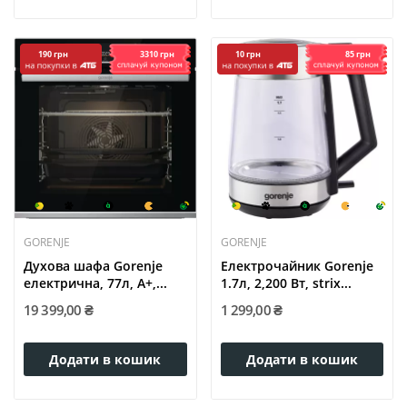
3310 грн
85 грн
190 грн
10 грн
GORENJE
GORENJE
Духова шафа Gorenje
Електрочайник Gorenje
електрична, 77л, A+,...
1.7л, 2,200 Вт, strix...
19 399,00 ₴
1 299,00 ₴
Додати в кошик
Додати в кошик