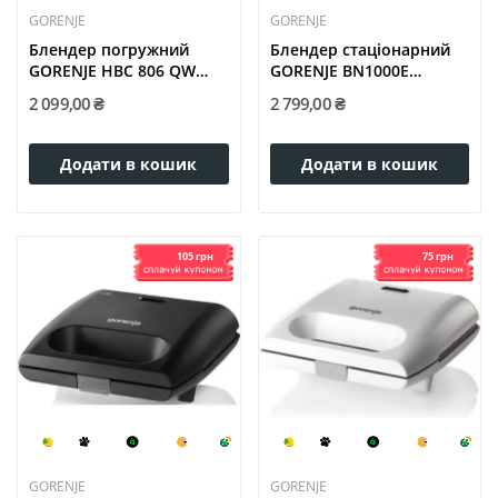
GORENJE
GORENJE
Блендер погружний
Блендер стаціонарний
GORENJE HBC 806 QW
GORENJE BN1000E
(LW-3523G2)
(BL1029K-GS)
2 099,00 ₴
2 799,00 ₴
Додати в кошик
Додати в кошик
105 грн
75 грн
GORENJE
GORENJE