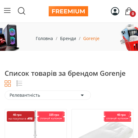
0
Головна
Бренди
Gorenje
Список товарів за брендом Gorenje

Релевантність
335 грн
40 грн
40 грн