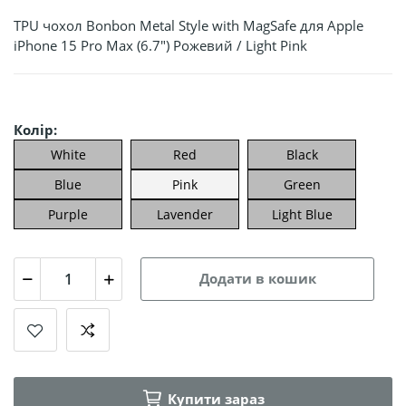
TPU чохол Bonbon Metal Style with MagSafe для Apple
iPhone 15 Pro Max (6.7") Рожевий / Light Pink
Колір:
White
Red
Black
Blue
Pink
Green
Purple
Lavender
Light Blue
Додати в кошик
Купити зараз