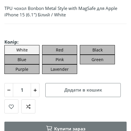
TPU чохол Bonbon Metal Style with MagSafe для Apple
iPhone 15 (6.1") Білий / White
Колір:
White
Red
Black
Blue
Pink
Green
Purple
Lavender
Додати в кошик
Купити зараз