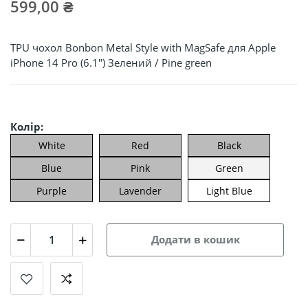
599,00 ₴
TPU чохол Bonbon Metal Style with MagSafe для Apple
iPhone 14 Pro (6.1") Зелений / Pine green
Колір:
White
Red
Black
Blue
Pink
Green
Purple
Lavender
Light Blue
Додати в кошик