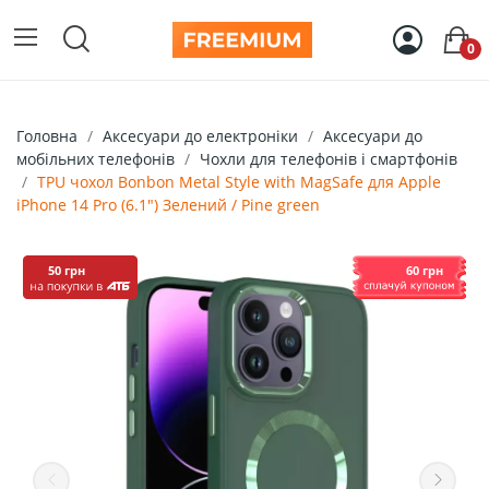
0
Головна
Аксесуари до електроніки
Аксесуари до
мобільних телефонів
Чохли для телефонів і смартфонів
TPU чохол Bonbon Metal Style with MagSafe для Apple
iPhone 14 Pro (6.1") Зелений / Pine green
50 грн
60 грн