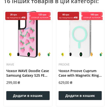
16 інших товарів в цій категорії:
125 грн
195 грн
20 грн
60 грн
WAVE
PROOVE
Чохол WAVE Doodle Case
Чохол Proove Cuprum
Samsung Galaxy S25 FE
Case with Magnetic Ring...
peach
299,00 ₴
629,00 ₴
Додати в кошик
Додати в кошик