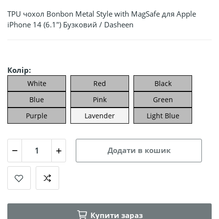
TPU чохол Bonbon Metal Style with MagSafe для Apple
iPhone 14 (6.1") Бузковий / Dasheen
Колір:
White
Red
Black
Blue
Pink
Green
Purple
Lavender
Light Blue
Додати в кошик
Купити зараз