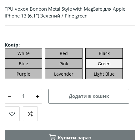
TPU чохол Bonbon Metal Style with MagSafe для Apple
iPhone 13 (6.1") Зелений / Pine green
Колір:
White
Red
Black
Blue
Pink
Green
Purple
Lavender
Light Blue
Додати в кошик
Купити зараз