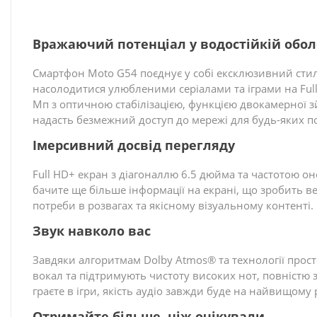
Вражаючий потенціал у водостійкій обол
Смартфон Moto G54 поєднує у собі ексклюзивний стиль,
насолодитися улюбленими серіалами та іграми на Full
Мп з оптичною стабілізацією, функцією двокамерної
надасть безмежний доступ до мережі для будь-яких п
Імерсивний досвід перегляду
Full HD+ екран з діагоналлю 6.5 дюйма та частотою он
бачите ще більше інформації на екрані, що зробить ве
потреби в розвагах та якісному візуальному контенті.
Звук навколо вас
Завдяки алгоритмам Dolby Atmos® та технології прост
вокал та підтримують чистоту високих нот, повністю 
граєте в ігри, якість аудіо завжди буде на найвищому р
Отримайте більше, ніж очікували