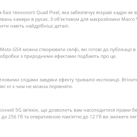
базі технології Quad Pixel, яка забезпечує яскраві кадри як 
оливань камери в руках. З об'єктивом для макрозйомки Macro
ти навіть найдрібніші деталі.
oto G54 можна створювати селфі, які готові до публікації в
и обробки з природними ефектами подбають про це.
тловими слідами завдяки ефекту тривалої експозиції. Втілить 
 які ні з чим не можна порівняти.
сний 5G зв'язок, що дозволить вам насолодитися іграми бе
до 256 Гб та оперативною пам'яттю до 12 Гб ви зможете лег