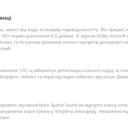
онці
 захист від води та яскраву індивідуальність. Він працює н
 HD+ екрані діагоналлю 6.5 дюйми. Зі звуком Dolby Atmos® 
 зйомки та потужним режимом нічних портретів допоможе ст
отреб.
овлення 120 Гц забезпечує деталізацію кожного кадру та плав
бсерфінг, геймінг та перегляд відео набагато зручніше. Де
орового звучання Moto Spatial Sound ви відчуєте кожну нот
занурюючи користувача у потрібну атмосферу. Незалежно від 
івні.