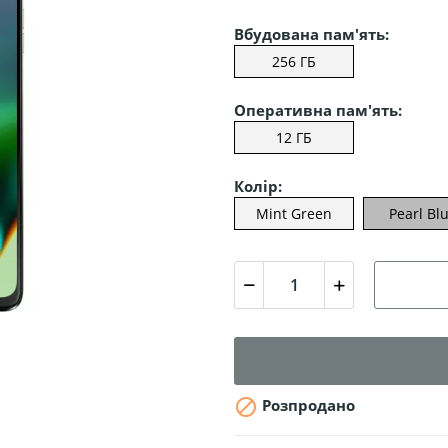
Вбудована пам'ять:
256 ГБ
Оперативна пам'ять:
12 ГБ
Колір:
Mint Green
Pearl Bl

Розпродано