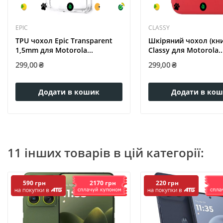
EPIC
CLASSY
TPU чохол Epic Transparent
Шкіряний чохол (кн
1,5mm для Motorola...
Classy для Motorola..
299,00 ₴
299,00 ₴
Додати в кошик
Додати в ко
11 інших товарів в цій категорії:
2170 грн
590 грн
220 грн