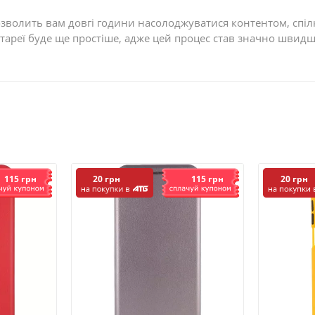
волить вам довгі години насолоджуватися контентом, спілк
тареї буде ще простіше, адже цей процес став значно швид
115 грн
115 грн
20 грн
20 грн