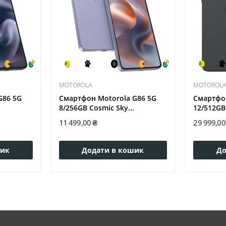
MOTOROLA
MOTOROL
G86 5G
Смартфон Motorola G86 5G
Смартфон
8/256GB Cosmic Sky...
12/512GB 
11 499,00 ₴
29 999,00
шик
Додати в кошик
До