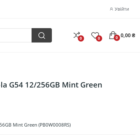
Увійти
0,00 ₴
0
0
0
a G54 12/256GB Mint Green
56GB Mint Green (PB0W0008RS)