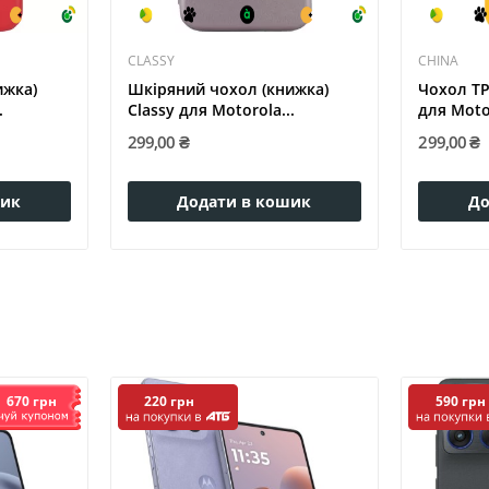
CLASSY
CHINA
ижка)
Шкіряний чохол (книжка)
Чохол TP
.
Classy для Motorola...
для Moto
299,00 ₴
299,00 ₴
шик
Додати в кошик
До
670 грн
220 грн
590 грн