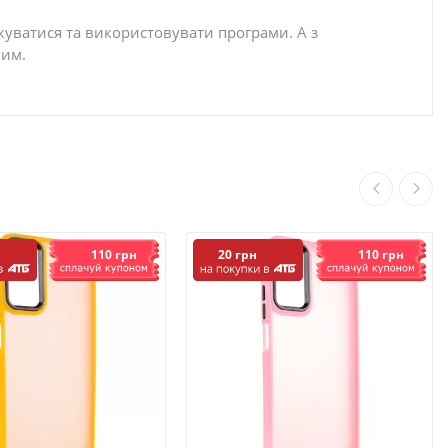
уватися та використовувати програми. А з
шим.
110 грн
110 грн
20 грн