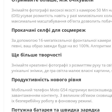
Знімайте фотографії високої якості з камерою 50 Мп на 
(OIS) усуває розмитість навіть у разі мимовільних к
максимальне масштабування об'єкта дозволить побачи
Прокачані селфі для соцмереж
За допомогою 16-мегапіксельної фронтальної камери M
певні, ваш образ завжди буде на всі 100%. Алгоритм
Ще більше творчості
Знімайте креативні фотографії з розмиттям руху та сві
унікальні знімки, де гра світла малює власні картини,
Продуктивність нового рівня
Мобільний телефон Moto G54 підтримує високошвидкі
завантаженням контенту. З великим об’ємом сховища 
їх безперебійну роботу в фоновому режимі.
Потужна батарея та швидка зарядка