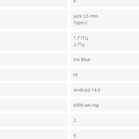
Є
Jack 3,5 mm
Type-C
1,7 ГГц
2 ГГц
Ink Blue
Ні
Android 14.0
6000 мА·год
2
Є