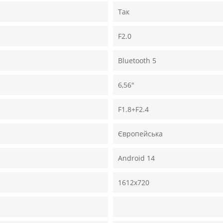
Так
F2.0
Bluetooth 5
6,56"
F1.8+F2.4
Європейська
Android 14
1612х720