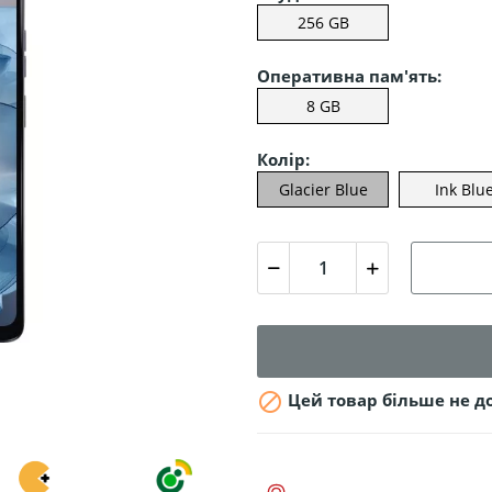
256 GB
Оперативна пам'ять:
8 GB
Колір:
Glacier Blue
Ink Blu

Цей товар більше не д