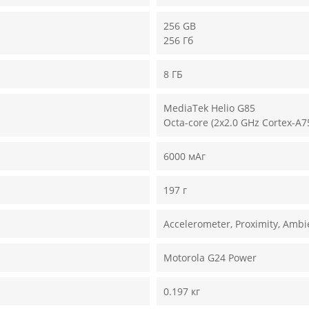
256 GB
256 Гб
8 ГБ
MediaTek Helio G85
Octa-core (2x2.0 GHz Cortex-A7
6000 мАг
197 г
Accelerometer, Proximity, Ambi
Motorola G24 Power
0.197 кг