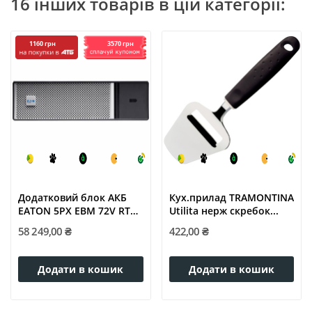
16 інших товарів в цій категорії:
3570 грн
1160 грн
Додатковий блок АКБ
Кух.прилад TRAMONTINA
EATON 5PX EBM 72V RT3U
Utilita нерж скребок...
G2
58 249,00 ₴
422,00 ₴
Додати в кошик
Додати в кошик