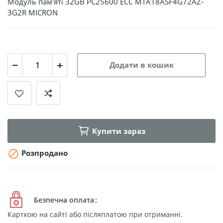
Mодуль пам'яті 32GB PC25600 ECC MTA18ASF4G72AZ-
3G2R MICRON
Додати в кошик
Купити зараз

Розпродано
Безпечна оплата
Карткою на сайті або післяплатою при отриманні.