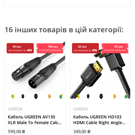
16 інших товарів в цій категорії:
190 грн
95 грн
40 грн
20 грн
UGREEN
UGREEN
Кабель UGREEN AV130
Кабель UGREEN HD103
XLR Male To Female Cable
HDMI Cable Right Angle
3m...
90...
599,00 ₴
349,00 ₴