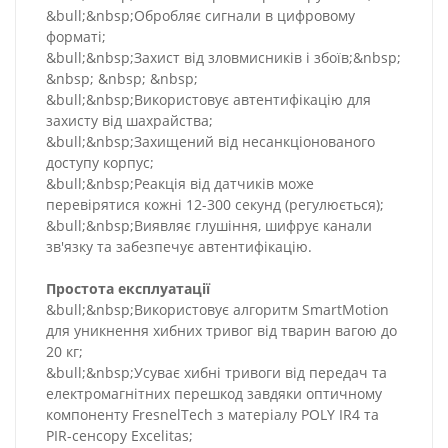
&bull;&nbsp;Обробляє сигнали в цифровому
форматі;
&bull;&nbsp;Захист від зловмисників і збоїв;&nbsp;
&nbsp; &nbsp; &nbsp;
&bull;&nbsp;Використовує автентифікацію для
захисту від шахрайства;
&bull;&nbsp;Захищений від несанкціонованого
доступу корпус;
&bull;&nbsp;Реакція від датчиків може
перевірятися кожні 12-300 секунд (регулюється);
&bull;&nbsp;Виявляє глушіння, шифрує канали
зв'язку та забезпечує автентифікацію.
Простота експлуатації
&bull;&nbsp;Використовує алгоритм SmartMotion
для уникнення хибних тривог від тварин вагою до
20 кг;
&bull;&nbsp;Усуває хибні тривоги від передач та
електромагнітних перешкод завдяки оптичному
компоненту FresnelTech з матеріалу POLY IR4 та
PIR-сенсору Excelitas;