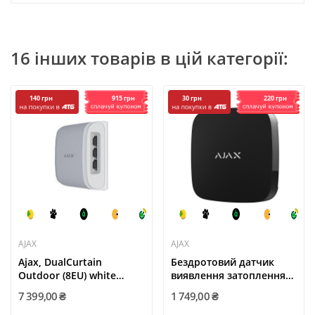
16 інших товарів в цій категорії:
915 грн
220 грн
140 грн
30 грн
AJAX
AJAX
Ajax, DualCurtain
Бездротовий датчик
Outdoor (8EU) white
виявлення затоплення
датчик...
Ajax...
7 399,00 ₴
1 749,00 ₴