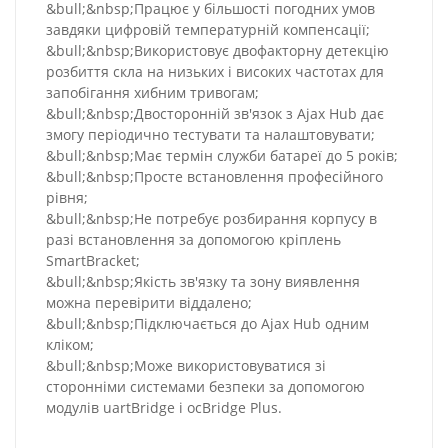
&bull;&nbsp;Працює у більшості погодних умов
завдяки цифровій температурній компенсації;
&bull;&nbsp;Використовує двофакторну детекцію
розбиття скла на низьких і високих частотах для
запобігання хибним тривогам;
&bull;&nbsp;Двосторонній зв'язок з Ajax Hub дає
змогу періодично тестувати та налаштовувати;
&bull;&nbsp;Має термін служби батареї до 5 років;
&bull;&nbsp;Просте встановлення професійного
рівня;
&bull;&nbsp;Не потребує розбирання корпусу в
разі встановлення за допомогою кріплень
SmartBracket;
&bull;&nbsp;Якість зв'язку та зону виявлення
можна перевірити віддалено;
&bull;&nbsp;Підключається до Ajax Hub одним
кліком;
&bull;&nbsp;Може використовуватися зі
сторонніми системами безпеки за допомогою
модулів uartBridge і ocBridge Plus.