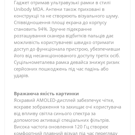
Гаджет отримав ультравузькі рамки в стилі
Unibody MDA. Антени також приховані в
конструкції та не створюють візуального шуму.
Співвідношення площі екрана до корпусу
становить 94%. Зручне підекранне
розташування сканера відбитків пальців дає
можливість користувачеві швидко отримати
доступ до функціонала пристрою, убезпечивши
його від несанкціонованого доступу третіх осіб.
Суцільнометалева рамка девайса знижує ризик
серйозних пошкоджень під час падінь або
ударів.
Вражаюча якість картинки
Яскравий AMOLED-дисплей забезпечує чітке,
яскраве зображення та захищає очі користувача
від впливу світла синього спектра за
допомогою активації спеціальних фільтрів.
Висока частота оновлення 120 Гц створює
комфортний плавний візуал під час перегляду