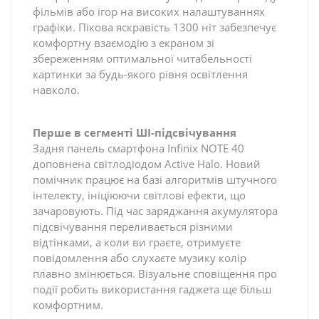
фільмів або ігор на високих налаштуваннях
графіки. Пікова яскравість 1300 ніт забезпечує
комфортну взаємодію з екраном зі
збереженням оптимальної читабельності
картинки за будь-якого рівня освітлення
навколо.
Перше в сегменті ШІ-підсвічування
Задня панель смартфона Infinix NOTE 40
доповнена світлодіодом Active Halo. Новий
помічник працює на базі алгоритмів штучного
інтелекту, ініціюючи світлові ефекти, що
зачаровують. Під час заряджання акумулятора
підсвічування переливається різними
відтінками, а коли ви граєте, отримуєте
повідомлення або слухаєте музику колір
плавно змінюється. Візуальне сповіщення про
події робить використання гаджета ще більш
комфортним.