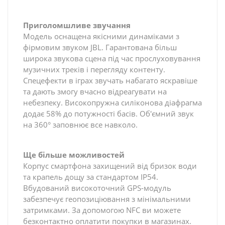
Приголомшливе звучання
Модель оснащена якісними динаміками з
фірмовим звуком JBL. Гарантована більш
широка звукова сцена під час прослуховування
музичних треків і перегляду контенту.
Спецефекти в іграх звучать набагато яскравіше
та дають змогу вчасно відреагувати на
небезпеку. Високопружна силіконова діафрагма
додає 58% до потужності басів. Об'ємний звук
на 360° заповнює все навколо.
Ще більше можливостей
Корпус смартфона захищений від бризок води
та крапель дощу за стандартом IP54.
Вбудований високоточний GPS-модуль
забезпечує геопозиціювання з мінімальними
затримками. За допомогою NFC ви можете
безконтактно оплатити покупки в магазинах.