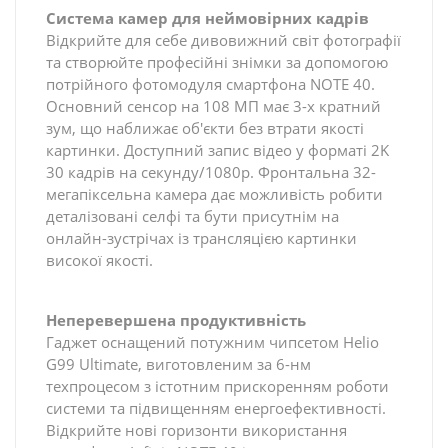
Система камер для неймовірних кадрів
Відкрийте для себе дивовижний світ фотографії
та створюйте професійні знімки за допомогою
потрійного фотомодуля смартфона NOTE 40.
Основний сенсор на 108 МП має 3-х кратний
зум, що наближає об'єкти без втрати якості
картинки. Доступний запис відео у форматі 2K
30 кадрів на секунду/1080p. Фронтальна 32-
мегапіксельна камера дає можливість робити
деталізовані селфі та бути присутнім на
онлайн-зустрічах із трансляцією картинки
високої якості.
Неперевершена продуктивність
Гаджет оснащений потужним чипсетом Helio
G99 Ultimate, виготовленим за 6-нм
техпроцесом з істотним прискоренням роботи
системи та підвищенням енергоефективності.
Відкрийте нові горизонти використання