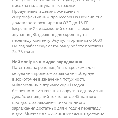
високих налаштуваннях графіки.
Продуктивний девайс оснащений
енергоефективним процесором із можливістю
додаткового розширення ОЗП до 16 ГБ.
Імерсивний безрамковий екран і фірмове
звучання JBL ідеальні для скролінгу та
перегляду контенту. Акумулятор ємністю 5000
мА·год забезпечує автономну роботу протягом
24-36 годин.
Неймовірно швидке заряджання
Патентована революційна мікросхема для
керування процесом заряджання об'єднує
високоточне визначення потужності,
універсальну підтримку сцен і модулі
безпечного визначення напруги в одному чипі.
Девайс оснащений технологією 45-ватного
швидкого заряджання: 5-хвилинного
заряджання достатньо для 4 годин перегляду
відео. Миттєве ввімкнення живлення доступне