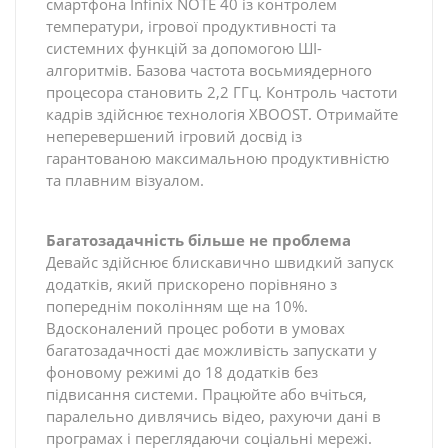
смартфона Infinix NOTE 40 із контролем
температури, ігрової продуктивності та
системних функцій за допомогою ШІ-
алгоритмів. Базова частота восьмиядерного
процесора становить 2,2 ГГц. Контроль частоти
кадрів здійснює технологія XBOOST. Отримайте
неперевершений ігровий досвід із
гарантованою максимальною продуктивністю
та плавним візуалом.
Багатозадачність більше не проблема
Девайс здійснює блискавично швидкий запуск
додатків, який прискорено порівняно з
попереднім поколінням ще на 10%.
Вдосконалений процес роботи в умовах
багатозадачності дає можливість запускати у
фоновому режимі до 18 додатків без
підвисання системи. Працюйте або вчіться,
паралельно дивлячись відео, рахуючи дані в
програмах і переглядаючи соціальні мережі.