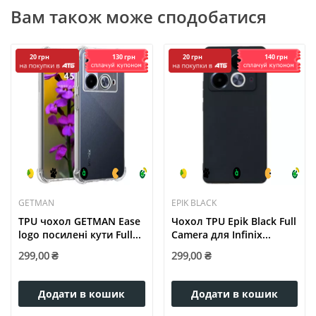
Вам також може сподобатися
130 грн
140 грн
20 грн
20 грн
GETMAN
EPIK BLACK
TPU чохол GETMAN Ease
Чохол TPU Epik Black Full
logo посилені кути Full...
Camera для Infinix...
299,00 ₴
299,00 ₴
Додати в кошик
Додати в кошик