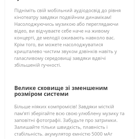
Підніміть свій мобільний аудіодосвід до рівня
кінотеатру завдяки подвійним динамікам!
Насолоджуючись музикою або переглядаючи
відео, ви відчуваєте себе наче на живому
концерті, де мелодії оживають навколо вас.
Крім того, ви можете насолоджуватися
кришталево чистим звуком дзвінків навіть у
галасливому середовищі завдяки вдвічі
збільшеній гучності.
Велике сховище зі зменшеним
розміром системи
Більше ніяких компромісів! Завдяки місткій
пам'яті зберігайте всю свою улюблену музику та
заповітні фотографії. Забудьте про затримки.
Залишайте тільки швидкість, плавність і
стабільність. акумулятор ємністю 5000 мАг