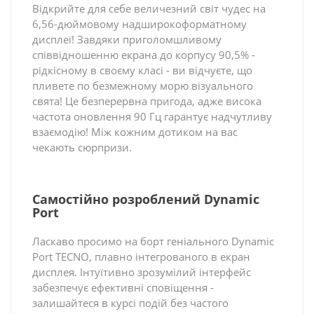
Відкрийте для себе величезний світ чудес на
6,56-дюймовому надширокоформатному
дисплеї! Завдяки приголомшливому
співвідношенню екрана до корпусу 90,5% -
рідкісному в своєму класі - ви відчуєте, що
пливете по безмежному морю візуального
свята! Це безперервна пригода, адже висока
частота оновлення 90 Гц гарантує надчутливу
взаємодію! Між кожним дотиком на вас
чекають сюрпризи.
Самостійно розроблений Dynamic
Port
Ласкаво просимо на борт геніального Dynamic
Port TECNO, плавно інтегрованого в екран
дисплея. Інтуїтивно зрозумілий інтерфейс
забезпечує ефективні сповіщення -
залишайтеся в курсі подій без частого