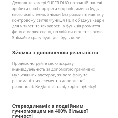
Дозвольте камері SUPER DUO на задній панелі
зробити ваші портрети яскравішими за будь-
якого освітлення. Знімки без розмиття навіть у
контровому світлі! Функція HDR об'єднує кадри
для чіткості та яскравості, а функція розмиття
фону створює сцену, на якій ви станете зіркою.
Знімайте красу будь-де і будь-коли.
Зйомка з доповненою реальністю
Продемонструйте свою яскраву
індивідуальність за допомогою грайливих
мультяшних аватарок, живого фону та
різноманітних елементів доповненої
реальності. Виділіться та підкоріть публіку!
Стереодинамік з подвійним
гучномовцем на 400% більшої
гучності