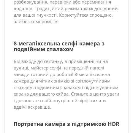
розблокування, перевірки або перемикання
додатків. Традиційний режим також доступний
для вашої гнучкості. Користуйтеся спрощено,
але без компромісів!
8-мегапіксельна селфі-камера з
подвійним спалахом
Від заходу до світанку, в приміщенні чи на
вулиці, майстер селфі на передній панелі
завжди готовий до роботи! 8-мегапіксельна
камера для чітких знімків зі світлочутливим
пікселем, подвійним спалахом і підсвічуванням
екрана для вашого сяйва. Станьте в центр уваги
і дозвольте своїй внутрішній зірці засяяти
вдвічі яскравіше.
Портретна камера з підтримкою HDR