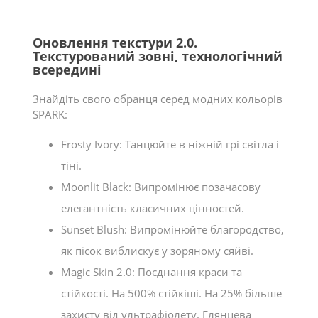
Оновлення текстури 2.0.
Текстурований зовні, технологічний
всередині
Знайдіть свого обранця серед модних кольорів
SPARK:
Frosty Ivory: Танцюйте в ніжній грі світла і
тіні.
Moonlit Black: Випромінює позачасову
елегантність класичних цінностей.
Sunset Blush: Випромінюйте благородство,
як пісок виблискує у зоряному сяйві.
Magic Skin 2.0: Поєднання краси та
стійкості. На 500% стійкіші. На 25% більше
захисту від ультрафіолету. Глянцева