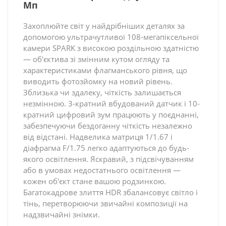
Мп
Захоплюйте світ у найдрібніших деталях за
допомогою ультрачутливої 108-мегапіксельної
камери SPARK з високою роздільною здатністю
— об'єктива зі змінним кутом огляду та
характеристиками флагманського рівня, що
виводить фотозйомку на новий рівень.
Зблизька чи здалеку, чіткість залишається
незмінною. 3-кратний вбудований датчик і 10-
кратний цифровий зум працюють у поєднанні,
забезпечуючи бездоганну чіткість незалежно
від відстані. Надвелика матриця 1/1.67 і
діафрагма F/1.75 легко адаптуються до будь-
якого освітлення. Яскравий, з підсвічуванням
або в умовах недостатнього освітлення —
кожен об'єкт стане вашою родзинкою.
Багатокадрове злиття HDR збалансовує світло і
тінь, перетворюючи звичайні композиції на
надзвичайні знімки.