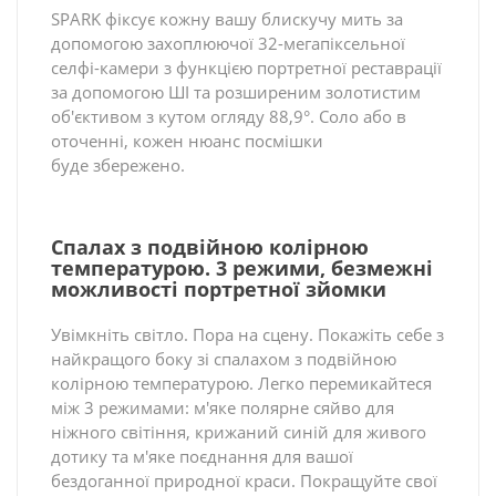
SPARK фіксує кожну вашу блискучу мить за
допомогою захоплюючої 32-мегапіксельної
селфі-камери з функцією портретної реставрації
за допомогою ШІ та розширеним золотистим
об'єктивом з кутом огляду 88,9°. Соло або в
оточенні, кожен нюанс посмішки
буде збережено.
Спалах з подвійною колірною
температурою. 3 режими, безмежні
можливості портретної зйомки
Увімкніть світло. Пора на сцену. Покажіть себе з
найкращого боку зі спалахом з подвійною
колірною температурою. Легко перемикайтеся
між 3 режимами: м'яке полярне сяйво для
ніжного світіння, крижаний синій для живого
дотику та м'яке поєднання для вашої
бездоганної природної краси. Покращуйте свої