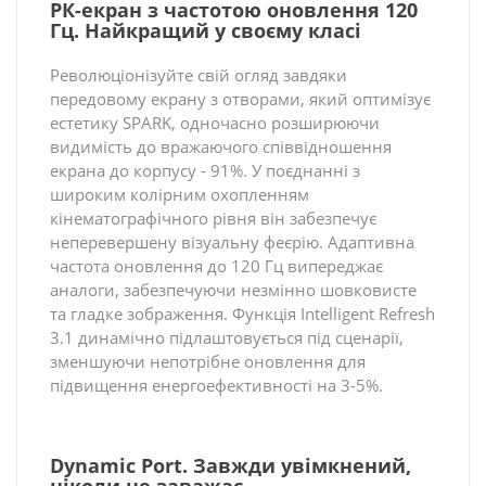
РК-екран з частотою оновлення 120
Гц. Найкращий у своєму класі
Революціонізуйте свій огляд завдяки
передовому екрану з отворами, який оптимізує
естетику SPARK, одночасно розширюючи
видимість до вражаючого співвідношення
екрана до корпусу - 91%. У поєднанні з
широким колірним охопленням
кінематографічного рівня він забезпечує
неперевершену візуальну феєрію. Адаптивна
частота оновлення до 120 Гц випереджає
аналоги, забезпечуючи незмінно шовковисте
та гладке зображення. Функція Intelligent Refresh
3.1 динамічно підлаштовується під сценарії,
зменшуючи непотрібне оновлення для
підвищення енергоефективності на 3-5%.
Dynamic Port. Завжди увімкнений,
ніколи не заважає