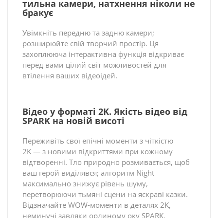
тильна камери, натхнення ніколи не
бракує
Увімкніть передню та задню камери;
розширюйте свій творчий простір. Ця
захоплююча інтерактивна функція відкриває
перед вами цілий світ можливостей для
втілення ваших відеоідей.
Відео у форматі 2K. Якість відео від
SPARK на новій висоті
Переживіть свої епічні моменти з чіткістю
2K — з новими відкриттями при кожному
відтворенні. Тло природно розмивається, щоб
ваш герой виділявся; алгоритм Night
максимально знижує рівень шуму,
перетворюючи тьмяні сцени на яскраві казки.
Відзначайте WOW-моменти в деталях 2K,
неминучі завдяки орлиному оку SPARK.