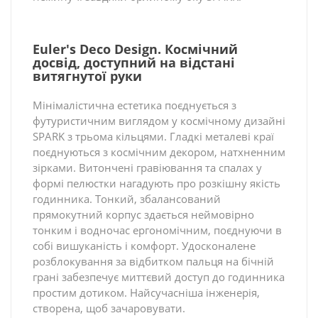
Euler's Deco Design. Космічний
досвід, доступний на відстані
витягнутої руки
Мінімалістична естетика поєднується з
футуристичним виглядом у космічному дизайні
SPARK з трьома кільцями. Гладкі металеві краї
поєднуються з космічним декором, натхненним
зірками. Витончені гравіювання та спалах у
формі пелюстки нагадують про розкішну якість
годинника. Тонкий, збалансований
прямокутний корпус здається неймовірно
тонким і водночас ергономічним, поєднуючи в
собі вишуканість і комфорт. Удосконалене
розблокування за відбитком пальця на бічній
грані забезпечує миттєвий доступ до годинника
простим дотиком. Найсучасніша інженерія,
створена, щоб зачаровувати.