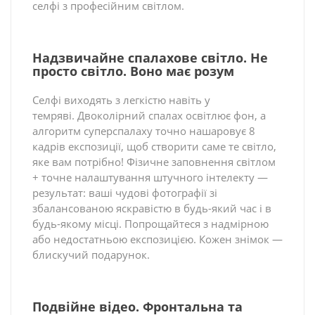
селфі з професійним світлом.
Надзвичайне спалахове світло. Не
просто світло. Воно має розум
Селфі виходять з легкістю навіть у
темряві. Двоколірний спалах освітлює фон, а
алгоритм суперспалаху точно нашаровує 8
кадрів експозиції, щоб створити саме те світло,
яке вам потрібно! Фізичне заповнення світлом
+ точне налаштування штучного інтелекту —
результат: ваші чудові фотографії зі
збалансованою яскравістю в будь-який час і в
будь-якому місці. Попрощайтеся з надмірною
або недостатньою експозицією. Кожен знімок —
блискучий подарунок.
Подвійне відео. Фронтальна та