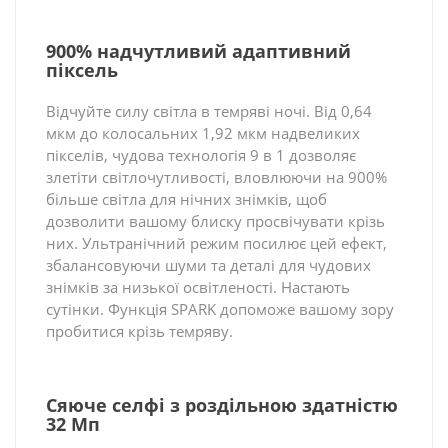
900% надчутливий адаптивний
піксель
Відчуйте силу світла в темряві ночі. Від 0,64
мкм до колосальних 1,92 мкм надвеликих
пікселів, чудова технологія 9 в 1 дозволяє
злетіти світлочутливості, вловлюючи на 900%
більше світла для нічних знімків, щоб
дозволити вашому блиску просвічувати крізь
них. Ультранічний режим посилює цей ефект,
збалансовуючи шуми та деталі для чудових
знімків за низької освітленості. Настають
сутінки. Функція SPARK допоможе вашому зору
пробитися крізь темряву.
Сяюче селфі з роздільною здатністю
32 Мп