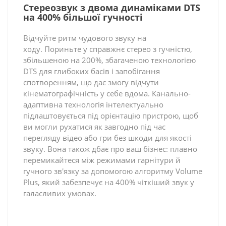
Стереозвук з двома динаміками DTS
на 400% більшої гучності
Відчуйте ритм чудового звуку на
ходу. Пориньте у справжнє стерео з гучністю,
збільшеною на 200%, збагаченою технологією
DTS для глибоких басів і запобігання
спотворенням, що дає змогу відчути
кінематографічність у себе вдома. Канально-
адаптивна технологія інтелектуально
підлаштовується під орієнтацію пристрою, щоб
ви могли рухатися як завгодно під час
перегляду відео або гри без шкоди для якості
звуку. Вона також дбає про ваш бізнес: плавно
перемикайтеся між режимами гарнітури й
гучного зв'язку за допомогою алгоритму Volume
Plus, який забезпечує на 400% чіткіший звук у
галасливих умовах.