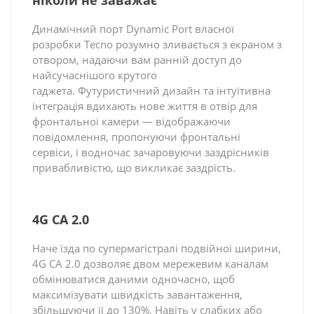
Динамічний порт Dynamic Port власної
розробки Tecno розумно зливається з екраном з
отвором, надаючи вам ранній доступ до
найсучаснішого крутого
гаджета. Футуристичний дизайн та інтуїтивна
інтеграція вдихають нове життя в отвір для
фронтальної камери — відображаючи
повідомлення, пропонуючи фронтальні
сервіси, і водночас зачаровуючи заздрісників
привабливістю, що викликає заздрість.
4G CA 2.0
Наче їзда по супермагістралі подвійної ширини,
4G CA 2.0 дозволяє двом мережевим каналам
обмінюватися даними одночасно, щоб
максимізувати швидкість завантаження,
збільшуючи її до 130%. Навіть у слабких або