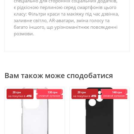
спеціально для сторонніх соціальних додатків,
є рідкісною перлиною серед смартфонів цього
класу: Фільтри краси та макіяжу під час дзвінка,
заливне світло, AR-аватари, зміна голосу та
багато іншого, що урізноманітнює повсякденні
розмови.
Вам також може сподобатися
130 грн
140 грн
20 грн
20 грн