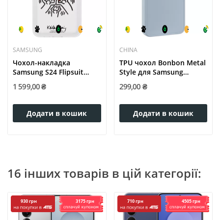
SAMSUNG
CHINA
Чохол-накладка
TPU чохол Bonbon Metal
Samsung S24 Flipsuit
Style для Samsung
Case...
Galaxy...
1 599,00 ₴
299,00 ₴
Додати в кошик
Додати в кошик
16 інших товарів в цій категорії:
3175 грн
4505 грн
930 грн
710 грн