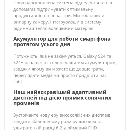
Нова вдосконалена система відведення тепла
допомагає підтримувати оптимальну
продуктивність під час гри. Ми збільшили
випарну камеру, інтегрувавши в систему
рідинний теплоізоляційний матеріал.
Акумулятор для роботи смартфона
протягом усього дня
Потужність, яка не закінчується. Galaxy S24 та
S24+ оснащено інтелектуальним акумулятором,
завдяки якому ви можете ще довше грати,
переглядати медіа чи просто приділити час
собі.
Наш найяскравіший адаптивний
дисплей під дією прямих сонячних
променів
Зустрічайте нову еру високоякісних дисплеїв
завдяки збільшеному розміру дисплея та
ультратонкій рамці 6,2-дюймовий FHD+