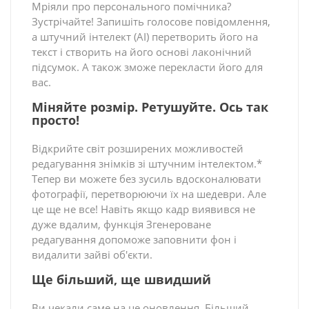
Мріяли про персонального помічника?
Зустрічайте! Запишіть голосове повідомлення,
а штучний інтелект (AI) перетворить його на
текст і створить на його основі лаконічний
підсумок. А також зможе перекласти його для
вас.
Міняйте розмір. Ретушуйте. Ось так
просто!
Відкрийте світ розширених можливостей
редагування знімків зі штучним інтелектом.*
Тепер ви можете без зусиль вдосконалювати
фотографії, перетворюючи їх на шедеври. Але
це ще не все! Навіть якщо кадр виявився не
дуже вдалим, функція Згенероване
редагування допоможе заповнити фон і
видалити зайві об'єкти.
Ще більший, ще швидший
Ви чекали саме на це оновлення. Більший