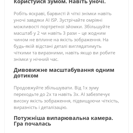
Користуйся зумом. Навіть уночі.
Робіть яскраві, барвисті й чіткі знімки навіть
уночі завдяки AI ISP. Зустрічайте омріяні
можливості портретної зйомки. Збільшуйте
масштаб у 2 чи навіть 3 рази – це жодним
чином не вплине на якість зображення. На
будь-якій відстані деталі виглядатимуть
чіткими та виразними, навіть якщо ви робите
знімки у нічний час.
Дивовижне масштабування одним
дотиком
Продовжуйте збільшувати. Від 1х зуму
переходьте до 2х та навіть 3х. AI забезпечує
високу якість зображення, підвищуючи чіткість,
виразність і деталізацію.
Потужніша випарювальна камера.
Гра почалась