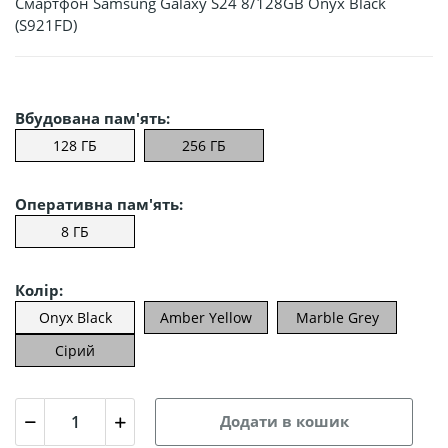
Смартфон Samsung Galaxy S24 8/128GB Onyx Black
(S921FD)
Вбудована пам'ять:
128 ГБ
256 ГБ
Оперативна пам'ять:
8 ГБ
Колір:
Onyx Black
Amber Yellow
Marble Grey
Сірий
Додати в кошик