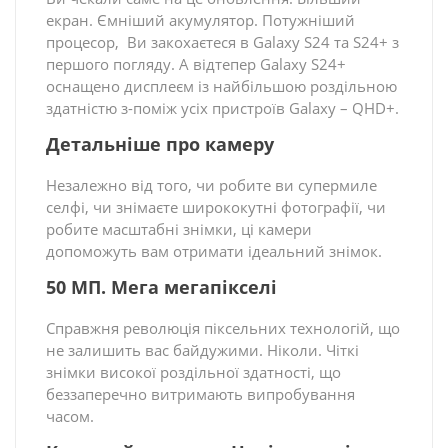
екран. Ємніший акумулятор. Потужніший
процесор, Ви закохаєтеся в Galaxy S24 та S24+ з
першого погляду. А відтепер Galaxy S24+
оснащено дисплеєм із найбільшою роздільною
здатністю з-поміж усіх пристроїв Galaxy – QHD+.
Детальніше про камеру
Незалежно від того, чи робите ви супермиле
селфі, чи знімаєте ширококутні фотографії, чи
робите масштабні знімки, ці камери
допоможуть вам отримати ідеальний знімок.
50 МП. Мега мегапікселі
Справжня революція піксельних технологій, що
не залишить вас байдужими. Ніколи. Чіткі
знімки високої роздільної здатності, що
беззаперечно витримають випробування
часом.