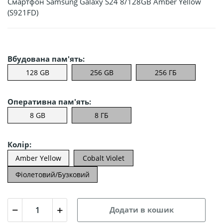
Смартфон Samsung Galaxy S24 8/128GB Amber Yellow
(S921FD)
Вбудована пам'ять:
128 GB
256 GB
256 ГБ
Оперативна пам'ять:
8 GB
8 ГБ
Колір:
Amber Yellow
Cobalt Violet
Фіолетовий/Бузковий
Додати в кошик