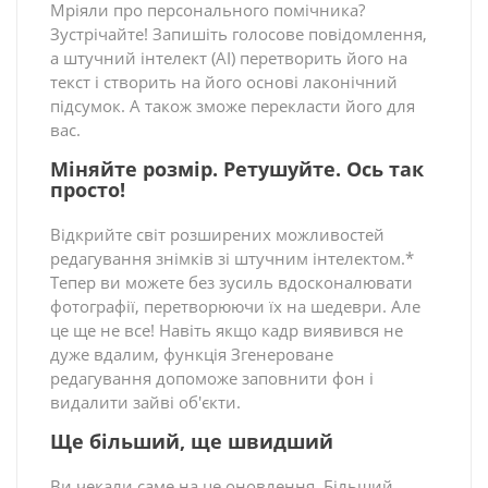
Мріяли про персонального помічника?
Зустрічайте! Запишіть голосове повідомлення,
а штучний інтелект (AI) перетворить його на
текст і створить на його основі лаконічний
підсумок. А також зможе перекласти його для
вас.
Міняйте розмір. Ретушуйте. Ось так
просто!
Відкрийте світ розширених можливостей
редагування знімків зі штучним інтелектом.*
Тепер ви можете без зусиль вдосконалювати
фотографії, перетворюючи їх на шедеври. Але
це ще не все! Навіть якщо кадр виявився не
дуже вдалим, функція Згенероване
редагування допоможе заповнити фон і
видалити зайві об'єкти.
Ще більший, ще швидший
Ви чекали саме на це оновлення. Більший