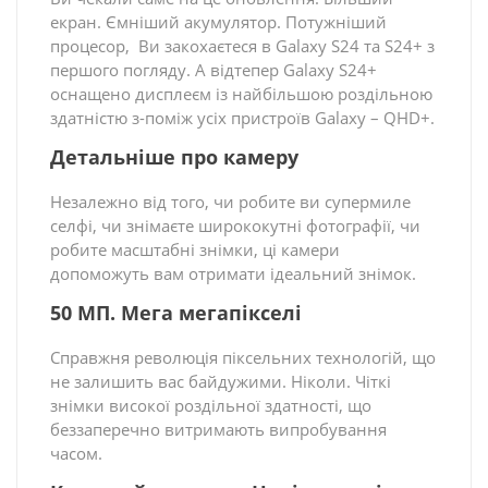
екран. Ємніший акумулятор. Потужніший
процесор, Ви закохаєтеся в Galaxy S24 та S24+ з
першого погляду. А відтепер Galaxy S24+
оснащено дисплеєм із найбільшою роздільною
здатністю з-поміж усіх пристроїв Galaxy – QHD+.
Детальніше про камеру
Незалежно від того, чи робите ви супермиле
селфі, чи знімаєте ширококутні фотографії, чи
робите масштабні знімки, ці камери
допоможуть вам отримати ідеальний знімок.
50 МП. Мега мегапікселі
Справжня революція піксельних технологій, що
не залишить вас байдужими. Ніколи. Чіткі
знімки високої роздільної здатності, що
беззаперечно витримають випробування
часом.