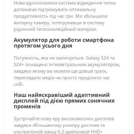
Нова вдосконалена система відведення тепла
допомагає підтримувати оптимальну
продуктивність під час гри. Ми збільшили
випарну камеру, інтегрувавши в систему
рідинний теплоізоляційний матеріал.
Акумулятор для роботи смартфона
протягом усього дня
Потужність, яка не закінчується. Galaxy S24 та
S24+ оснащено інтелектуальним акумулятором,
завдяки якому ви можете ще довше грати,
переглядати медіа чи просто приділити час
собі.
Наш найяскравіший адаптивний
дисплей під дією прямих сонячних
променів
Зустрічайте нову еру високоякісних дисплеїв
завдяки збільшеному розміру дисплея та
ультратонкій рамці 6,2-дюймовий FHD+