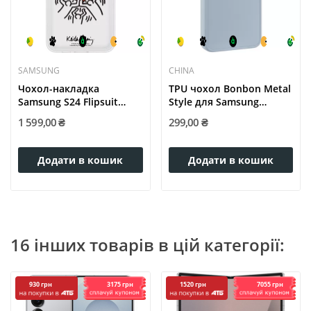
SAMSUNG
CHINA
Чохол-накладка
TPU чохол Bonbon Metal
Samsung S24 Flipsuit
Style для Samsung
Case...
Galaxy...
1 599,00 ₴
299,00 ₴
Додати в кошик
Додати в кошик
16 інших товарів в цій категорії:
3175 грн
7055 грн
930 грн
1520 грн