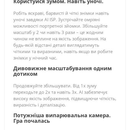
Користуйся зумом. Навіть уночі.
Робіть яскраві, барвисті й чіткі знімки навіть
уночі завдяки AI ISP. Зустрічайте омріяні
можливості портретної зйомки. Збільшуйте
масштаб у 2 чи навіть 3 рази – це жодним
чином не вплине на якість зображення. На
будь-якій відстані деталі виглядатимуть
чіткими та виразними, навіть якщо ви робите
знімки у нічний час.
Дивовижне масштабування одним
дотиком
Продовжуйте збільшувати. Від 1х зуму
переходьте до 2х та навіть 3х. AI забезпечує
високу якість зображення, підвищуючи чіткість,
виразність і деталізацію.
Потужніша випарювальна камера.
Гра почалась