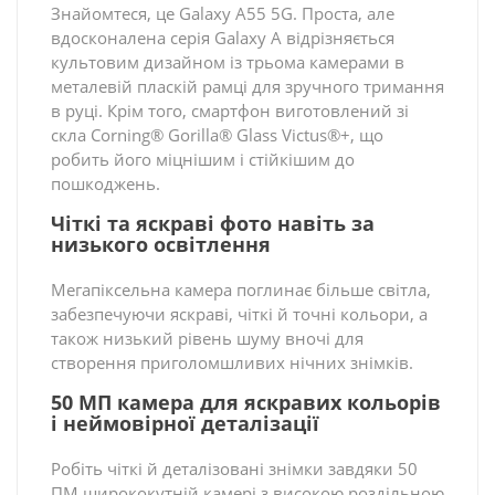
Знайомтеся, це Galaxy A55 5G. Проста, але
вдосконалена серія Galaxy A відрізняється
культовим дизайном із трьома камерами в
металевій пласкій рамці для зручного тримання
в руці. Крім того, смартфон виготовлений зі
скла Corning® Gorilla® Glass Victus®+, що
робить його міцнішим і стійкішим до
пошкоджень.
Чіткі та яскраві фото навіть за
низького освітлення
Мегапіксельна камера поглинає більше світла,
забезпечуючи яскраві, чіткі й точні кольори, а
також низький рівень шуму вночі для
створення приголомшливих нічних знімків.
50 МП камера для яскравих кольорів
і неймовірної деталізації
Робіть чіткі й деталізовані знімки завдяки 50
ПМ ширококутній камері з високою роздільною