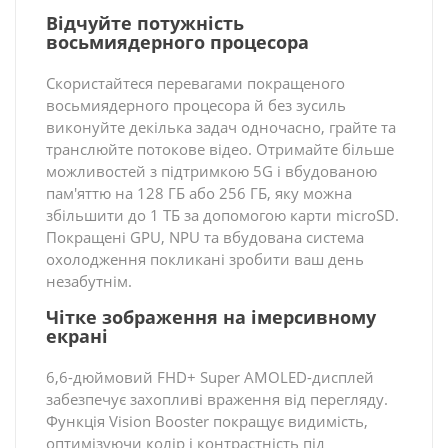
Відчуйте потужність
восьмиядерного процесора
Скористайтеся перевагами покращеного
восьмиядерного процесора й без зусиль
виконуйте декілька задач одночасно, грайте та
транслюйте потокове відео. Отримайте більше
можливостей з підтримкою 5G і вбудованою
пам'яттю на 128 ГБ або 256 ГБ, яку можна
збільшити до 1 ТБ за допомогою карти microSD.
Покращені GPU, NPU та вбудована система
охолодження покликані зробити ваш день
незабутнім.
Чітке зображення на імерсивному
екрані
6,6-дюймовий FHD+ Super AMOLED-дисплей
забезпечує захопливі враження від перегляду.
Функція Vision Booster покращує видимість,
оптимізуючи колір і контрастність під