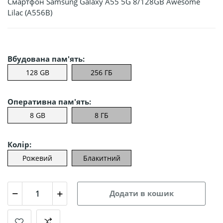
Смартфон Samsung Galaxy A55 5G 8/128GB Awesome
Lilac (A556B)
Вбудована пам'ять:
128 GB
256 ГБ
Оперативна пам'ять:
8 GB
8 ГБ
Колір:
Рожевий
Блакитний
Додати в кошик