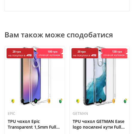
Вам також може сподобатися
100 грн
130 грн
20 грн
20 грн
EPIC
GETMAN
TPU чохол Epic
TPU чохол GETMAN Ease
Transparent 1,5mm Full
logo посилені кути Full...
Camera...