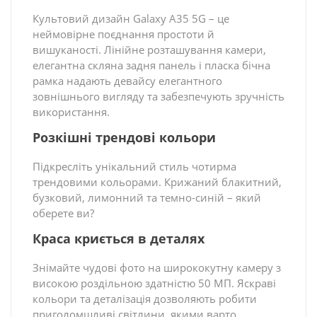
Культовий дизайн Galaxy A35 5G – це
неймовірне поєднання простоти й
вишуканості. Лінійне розташування камери,
елегантна скляна задня панель і пласка бічна
рамка надають девайсу елегантного
зовнішнього вигляду та забезпечують зручність
використання.
Розкішні трендові кольори
Підкресліть унікальний стиль чотирма
трендовими кольорами. Крижаний блакитний,
бузковий, лимонний та темно-синій – який
оберете ви?
Краса криється в деталях
Знімайте чудові фото на ширококутну камеру з
високою роздільною здатністю 50 МП. Яскраві
кольори та деталізація дозволяють робити
приголомшливі світлини, якими варто