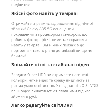
поділитися.
Якісні фото навіть у темряві
Отримайте справжнє задоволення від нічної
зйомки! Galaxy A35 5G оснащений
покращеними процесором і сенсором, що
роблять фотографії чіткими та яскравими
навіть у темряві. Від нічних пейзажів до
портретів – такого рівня деталізації ви ще не
бачили!
Знімайте чіткі та стабільні відео
Завдяки Super HDR ви отримаєте насичені
кольори, чітке відео та кращу видимість за
різних умов освітлення. У поєднанні з OIS і VDIS
ваші відео лишатимуться плавними під час
зйомки в русі.
Легко редагуйте світлини