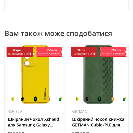
Вам також може сподобатися
225 грн
215 грн
50 грн
50 грн
XSHIELD
GETMAN
Шкіряний чохол Xshield
Шкіряний чохол книжка
для Samsung Galaxy
GETMAN Cubic (PU) для...
A35...