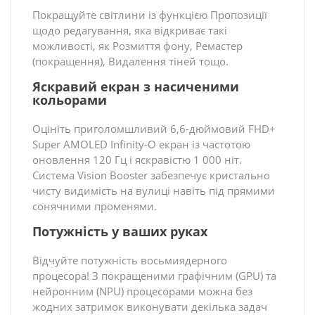
Покращуйте світлини із функцією Пропозиції
щодо редагування, яка відкриває такі
можливості, як Розмиття фону, Ремастер
(покращення), Видалення тіней тощо.
Яскравий екран з насиченими
кольорами
Оцініть приголомшливий 6,6-дюймовий FHD+
Super AMOLED Infinity-O екран із частотою
оновлення 120 Гц і яскравістю 1 000 ніт.
Система Vision Booster забезпечує кристально
чисту видимість на вулиці навіть під прямими
сонячними променями.
Потужність у ваших руках
Відчуйте потужність восьмиядерного
процесора! З покращеними графічним (GPU) та
нейронним (NPU) процесорами можна без
жодних затримок виконувати декілька задач