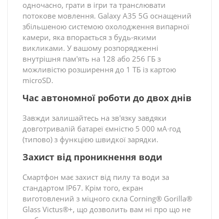
одночасно, грати в ігри та транслювати
потокове мовлення. Galaxy A35 5G оснащений
збільшеною системою охолодження випарної
камери, яка впорається з будь-якими
викликами. У вашому розпорядженні
внутрішня пам'ять на 128 або 256 ГБ з
можливістю розширення до 1 ТБ із картою
microSD.
Час автономної роботи до двох днів
Завжди залишайтесь на зв'язку завдяки
довготривалій батареї ємністю 5 000 мА∙год
(типово) з функцією швидкої зарядки.
Захист від проникнення води
Смартфон має захист від пилу та води за
стандартом IP67. Крім того, екран
виготовлений з міцного скла Corning® Gorilla®
Glass Victus®+, що дозволить вам ні про що не