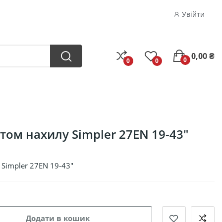
Увійти
0,00 ₴
0
0
0
утом нахилу Simpler 27EN 19-43"
 Simpler 27EN 19-43"
Додати в кошик