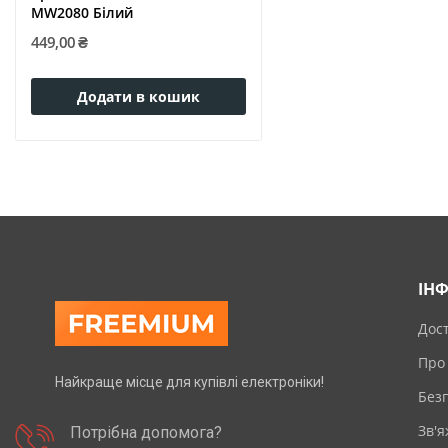
MW2080 Бiлий
449,00 ₴
Додати в кошик
ІН
Дос
Про
Найкраще місце для купівлі електроніки!
Без
Зв'я
Потрібна допомога?