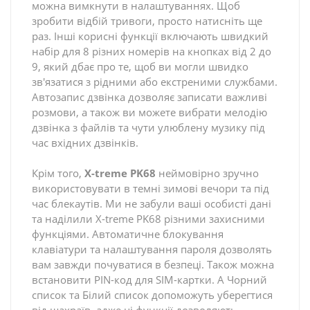
можна вимкнути в налаштуваннях. Щоб
зробити відбій тривоги, просто натисніть ще
раз. Інші корисні функції включають швидкий
набір для 8 різних номерів на кнопках від 2 до
9, який дбає про те, щоб ви могли швидко
зв'язатися з рідними або екстреними службами.
Автозапис дзвінка дозволяє записати важливі
розмови, а також ви можете вибрати мелодію
дзвінка з файлів та чути улюблену музику під
час вхідних дзвінків.
Крім того,
X-treme PK68
неймовірно зручно
використовувати в темні зимові вечори та під
час блекаутів. Ми не забули ваші особисті дані
та наділили X-treme PK68 різними захисними
функціями. Автоматичне блокування
клавіатури та налаштування пароля дозволять
вам завжди почуватися в безпеці. Також можна
встановити PIN-код для SIM-картки. А Чорний
список та Білий список допоможуть уберегтися
від шахраїв, адже ці функції дозволяють