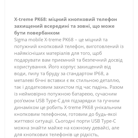
X-treme PK68: міцний кнопковий телефон
захищений всередині та зовні, що може
бути повербанком
Sigma mobile X-treme PK68 – це міцний та
потужний кнопковий телефон, виготовлений із
найякісніших матеріалів для того, щоб
подарувати вам приємний та безпечний досвід
користування. Його корпус захищений від
води, пилу та бруду за стандартом IP68, а
металеві бічні вставки є як стильною деталлю,
так і додатковим захистом під час падінь. Разом
із неймовірно потужною батареєю, сучасним
роз'ємом USB Type-C для підзарядки та гучним
динаміком це робить X-treme PK68 унікальним
кнопковим телефоном, готовим до будь-якої
життєвої ситуації. Сьогодні порти USB Type-C
можна знайти майже на кожному девайсі, але
для кнопкових телефонів це рідкість,