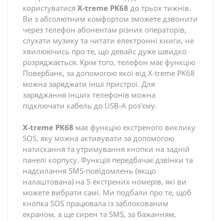
користуватися
X-treme PK68
до трьох тижнів.
Ви з абсолютним комфортом зможете дзвонити
через телефон абонентам різних операторів,
слухати музику та читати електронні книги, не
хвилюючись про те, що девайс дуже швидко
розряджається. Крім того, телефон має функцію
Повербанк, за допомогою якої від X-treme PK68
можна заряджати інші пристрої. Для
заряджання інших телефонів можна
підключати кабель до USB-A роз'єму.
X-treme PK68
має функцію екстреного виклику
SOS, яку можна активувати за допомогою
натискання та утримування кнопки на задній
панелі корпусу. Функція передбачає дзвінки та
надсилання SMS-повідомлень (якщо
налаштована) на 5 екстрених номерів, які ви
можете вибрати самі. Ми подбали про те, щоб
кнопка SOS працювала із заблокованим
екраном, а ще сирен та SMS, за бажанням,