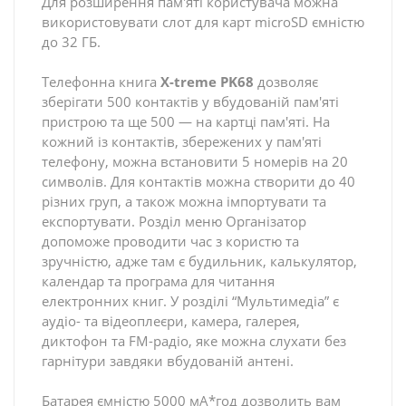
Для розширення пам'яті користувача можна
використовувати слот для карт microSD ємністю
до 32 ГБ.
Телефонна книга
X-treme PK68
дозволяє
зберігати 500 контактів у вбудованій пам'яті
пристрою та ще 500 — на картці пам'яті. На
кожний із контактів, збережених у пам'яті
телефону, можна встановити 5 номерів на 20
символів. Для контактів можна створити до 40
різних груп, а також можна імпортувати та
експортувати. Розділ меню Організатор
допоможе проводити час з користю та
зручністю, адже там є будильник, калькулятор,
календар та програма для читання
електронних книг. У розділі “Мультимедіа” є
аудіо- та відеоплеєри, камера, галерея,
диктофон та FM-радіо, яке можна слухати без
гарнітури завдяки вбудованій антені.
Батарея ємністю 5000 мА*год дозволить вам