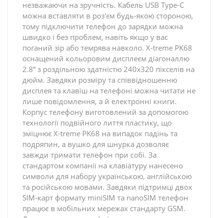
незважаючи на зручність. Кабель USB Type-C
можна вставляти в роз'єм будь-якою стороною,
тому підключити телефон до зарядки можна
швидко і без проблем, навіть якщо у вас
поганий зір або темрява навколо. X-treme PK68
оснащений кольоровим дисплеєм діагоналлю
2.8” з роздільною здатністю 240х320 пікселів на
дюйм. Завдяки розміру та співвідношенню
дисплея та клавіш на телефоні можна читати не
лише повідомлення, а й електронні книги.
Корпус телефону виготовлений за допомогою
технології подвійного лиття пластику, що
зміцнює X-treme PK68 на випадок падінь та
подряпин, а вушко для шнурка дозволяє
завжди тримати телефон при собі. За
стандартом компанії на клавіатуру нанесено
символи для набору українською, англійською
та російською мовами. Завдяки підтримці двох
SIM-карт формату miniSIM та nanoSIM телефон
працює в мобільних мережах стандарту GSM.