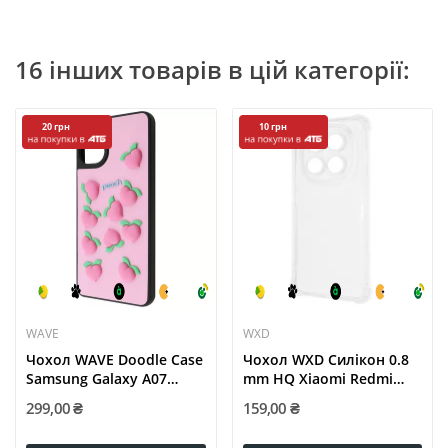
16 інших товарів в цій категорії:
20 грн
10 грн
WAVE
WXD
Чохол WAVE Doodle Case
Чохол WXD Силікон 0.8
Samsung Galaxy A07
mm HQ Xiaomi Redmi
peach
Note...
299,00 ₴
159,00 ₴