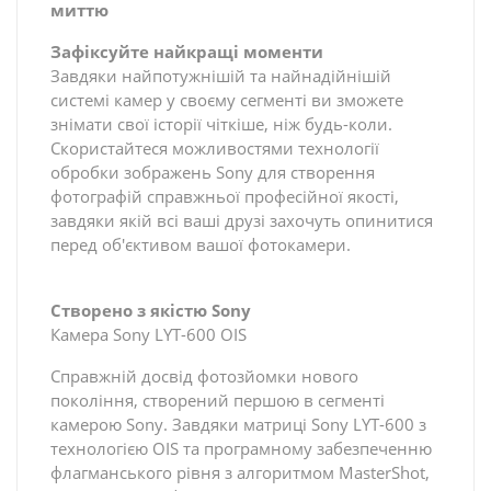
миттю
Зафіксуйте найкращі моменти
Завдяки найпотужнішій та найнадійнішій
системі камер у своєму сегменті ви зможете
знімати свої історії чіткіше, ніж будь-коли.
Скористайтеся можливостями технології
обробки зображень Sony для створення
фотографій справжньої професійної якості,
завдяки якій всі ваші друзі захочуть опинитися
перед об'єктивом вашої фотокамери.
Створено з якістю Sony
Камера Sony LYT-600 OIS
Справжній досвід фотозйомки нового
покоління, створений першою в сегменті
камерою Sony. Завдяки матриці Sony LYT-600 з
технологією OIS та програмному забезпеченню
флагманського рівня з алгоритмом MasterShot,