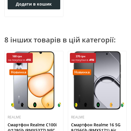
Додати в кошик
8 інших товарів в цій категорії:
160 грн
370 грн
Новинка
Новинка
REALME
REALME
Смартфон Realme C100i
Смартфон Realme 16 5G
4/128Gb (RMX5377) NFC...
8/256Gb (RMX5171) Air