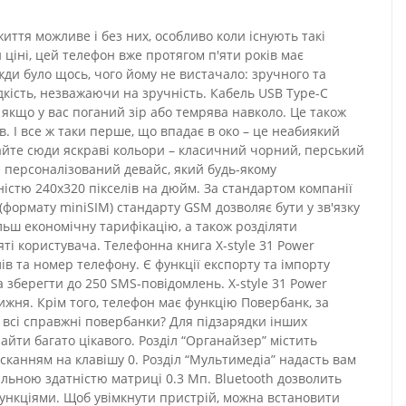
иття можливе і без них, особливо коли існують такі
й ціні, цей телефон вже протягом п'яти років має
ди було щось, чого йому не вистачало: зручного та
ідкість, незважаючи на зручність. Кабель USB Type-C
якщо у вас поганий зір або темрява навколо. Це також
в. І все ж таки перше, що впадає в око – це неабиякий
дайте сюди яскраві кольори – класичний чорний, перський
 персоналізований девайс, який будь-якому
істю 240х320 пікселів на дюйм. За стандартом компанії
(формату miniSIM) стандарту GSM дозволяє бути у зв'язку
льш економічну тарифікацію, а також розділяти
ті користувача. Телефонна книга X-style 31 Power
ів та номер телефону. Є функції експорту та імпорту
 зберегти до 250 SMS-повідомлень. X-style 31 Power
жня. Крім того, телефон має функцію Повербанк, за
 всі справжні повербанки? Для підзарядки інших
айти багато цікавого. Розділ “Органайзер” містить
сканням на клавішу 0. Розділ “Мультимедіа” надасть вам
дільною здатністю матриці 0.3 Мп. Bluetooth дозволить
функціями. Щоб увімкнути пристрій, можна встановити