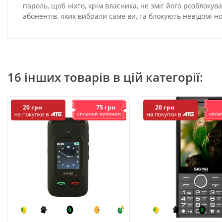
пароль, щоб ніхто, крім власника, не зміг його розблоку
абонентів, яких вибрали саме ви, та блокують невідомі н
16 інших товарів в цій категорії:
75 грн
20 грн
20 грн