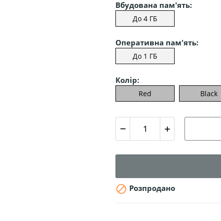
Вбудована пам'ять:
До 4 ГБ
Оперативна пам'ять:
До 1 ГБ
Колір:
Red
Black

Розпродано