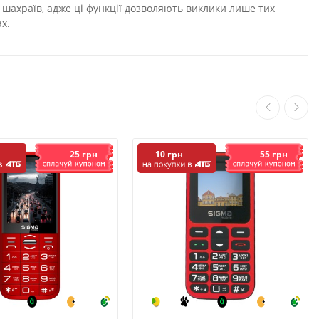
д шахраїв, адже ці функції дозволяють виклики лише тих
х.
25 грн
55 грн
10 грн