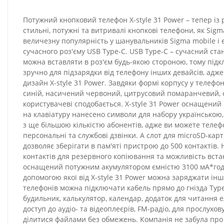
Потужний кнопковий телефон X-style 31 Power – тепер із 
стильні, потужні та витривалі кнопкові телефони, як Sigm
величезну популярність у шанувальників Sigma mobile і 
сучасного роз'єму USB Type-C. USB Type-C – сучасний ста
можна вставляти в роз'єм будь-якою стороною, тому підк
зручно для підзарядки від телефону інших девайсів, адже 
дизайн X-style 31 Power. Завдяки формі корпусу у телеф
синій, насичений червоний, цитрусовий помаранчевий, с
користувачеві сподобається. X-style 31 Power оснащений
на клавіатуру нанесено символи для набору українською,
з ще більшою кількістю абонентів, адже ви можете телеф
персональні та службові дзвінки. А слот для microSD-кар
дозволяє зберігати в пам'яті пристрою до 500 контактів.
контактів для резервного копіювання та можливість вста
оснащений потужним акумулятором ємністю 3100 мА*год, 
допомогою якої від X-style 31 Power можна заряджати ін
телефонів можна підключати кабель прямо до гнізда Type-
будильник, калькулятор, календар, додаток для читання 
доступ до аудіо- та відеоплеєрів, FM-радіо, для прослухо
ділитися файлами без обмежень. Компанія не забула про 