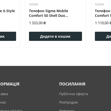
SIGMA
SIGMA
 X-Style
Телефон Sigma Mobile
Телефон 
Comfort 50 Shell Duo...
Comfort 
1 333,00 ₴
1 110,00 
шик
Додати в кошик
До
ФОРМАЦІЯ
ПОСИЛАННЯ
тавка
Публічна оферта
 нас
Розпродаж
печна оплата
Новинки