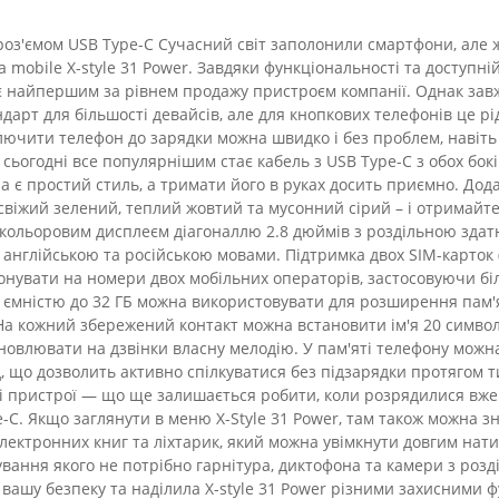
роз'ємом USB Type-C Сучасний світ заполонили смартфони, але ж
a mobile X-style 31 Power. Завдяки функціональності та доступні
є найпершим за рівнем продажу пристроєм компанії. Однак завж
ндарт для більшості девайсів, але для кнопкових телефонів це р
лючити телефон до зарядки можна швидко і без проблем, навіть 
сьогодні все популярнішим стає кабель з USB Type-C з обох бокі
она є простий стиль, а тримати його в руках досить приємно. До
віжий зелений, теплий жовтий та мусонний сірий – і отримайте
 кольоровим дисплеєм діагоналлю 2.8 дюймів з роздільною здатн
 англійською та російською мовами. Підтримка двох SIM-карток 
онувати на номери двох мобільних операторів, застосовуючи бі
т ємністю до 32 ГБ можна використовувати для розширення пам'я
 На кожний збережений контакт можна встановити ім'я 20 символ
новлювати на дзвінки власну мелодію. У пам'яті телефону можна
що дозволить активно спілкуватися без підзарядки протягом ти
ші пристрої — що ще залишається робити, коли розрядилися вже
C. Якщо заглянути в меню X-Style 31 Power, там також можна зн
електронних книг та ліхтарик, який можна увімкнути довгим нати
вування якого не потрібно гарнітура, диктофона та камери з роз
вашу безпеку та наділила X-style 31 Power різними захисними 