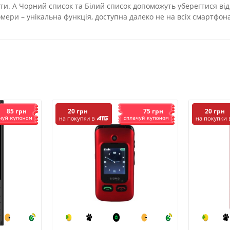
вати. А Чорний список та Білий список допоможуть уберегтися ві
омери – унікальна функція, доступна далеко не на всіх смартфона
85 грн
75 грн
20 грн
20 грн